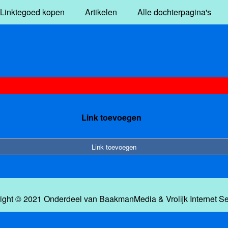
Linktegoed kopen
Artikelen
Alle dochterpagina's
Link toevoegen
Link toevoegen
ight © 2021 Onderdeel van
BaakmanMedia
&
Vrolijk Internet S