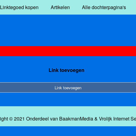
Linktegoed kopen
Artikelen
Alle dochterpagina's
Link toevoegen
Link toevoegen
ight © 2021 Onderdeel van
BaakmanMedia
&
Vrolijk Internet S